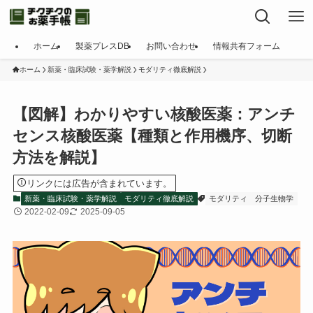
ホーム
製薬プレスDB
お問い合わせ
情報共有フォーム
ホーム
新薬・臨床試験・薬学解説
モダリティ徹底解説
【図解】わかりやすい核酸医薬：アンチ
センス核酸医薬【種類と作用機序、切断
方法を解説】
リンクには広告が含まれています。
新薬・臨床試験・薬学解説
モダリティ徹底解説
モダリティ
分子生物学
2022-02-09
2025-09-05