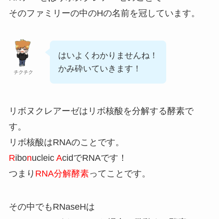
そのファミリーの中のHの名前を冠しています。
はいよくわかりませんね！
かみ砕いていきます！
チクチク
リボヌクレアーゼはリボ核酸を分解する酵素で
す。
リボ核酸はRNAのことです。
R
ibo
n
ucleic
A
cidでRNAです！
つまり
RNA分解酵素
ってことです。
その中でもRNaseHは