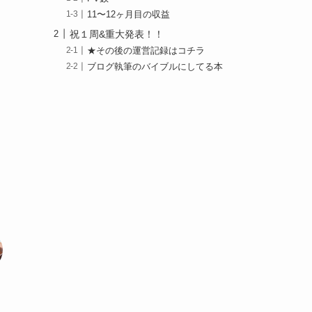
11〜12ヶ月目の収益
祝１周&重大発表！！
★その後の運営記録はコチラ
ブログ執筆のバイブルにしてる本