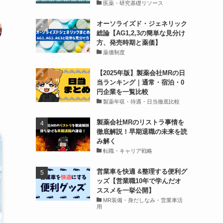
医薬・研究基礎リソース
オーソライズド・ジェネリック
総論【AG1,2,3の簡単な見分け
方、発売時期と薬価】
薬価制度
【2025年版】製薬会社MRの日
当ランキング｜通常・宿泊・0
円企業を一覧比較
製薬年収・待遇・日当徹底比較
製薬会社MRのリストラ事情を
徹底解説！早期退職の未来を読
み解く
転職・キャリア戦略
営業車を快適 &整理する便利グ
ッズ【営業職10年で学んだオ
ススメを一挙公開】
MR装備・身だしなみ・営業車活
用