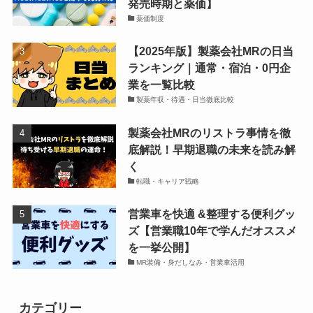
発売時期と薬価】
薬価制度
【2025年版】製薬会社MRの日当
ランキング｜通常・宿泊・0円企
業を一覧比較
製薬年収・待遇・日当徹底比較
製薬会社MRのリストラ事情を徹
底解説！早期退職の未来を読み解
く
転職・キャリア戦略
営業車を快適 &整理する便利グッ
ズ【営業職10年で学んだオススメ
を一挙公開】
MR装備・身だしなみ・営業車活用
カテゴリー